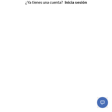
¿Ya tienes una cuenta?
Inicia sesión
Open or 